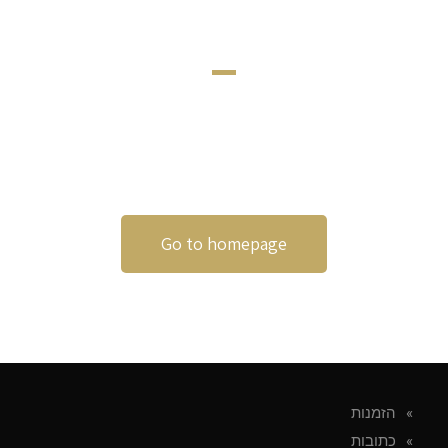
COULDN'T BE FOUND.
Hop on back to the homepage and see some of
our cool products
Go to homepage
הזמנות
כתובות