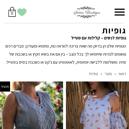
סל
תפריט
הווישליסט
יש
מוצרים
0
קניות
לך
בסל
שלי
גופיות
גופיות לנשים – קלילות עם סטייל
הגופיות שלנו הן בדיוק מה שאת צריכה למראה נוח, מחמיא ומעודכן. מבדים רכים
ונושמים לגזרות שיחמיאו לך בכל מצב – בין אם את בשיא הקיץ או בשכבות של
סתיו. מושלמות ללבישה יומיומית, לאאוטפיט עם ג’קט או כשכבת בסיס בסטייל.
ראשי
»
מוצר
»
גופיות
מבצע!