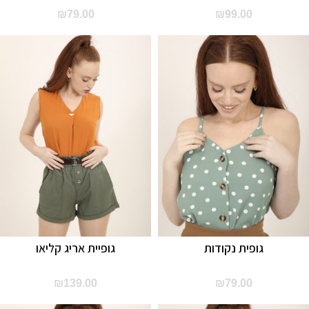
₪
79.00
₪
99.00
גופית נקודות
גופיית אריג קליאו
₪
139.00
₪
79.00