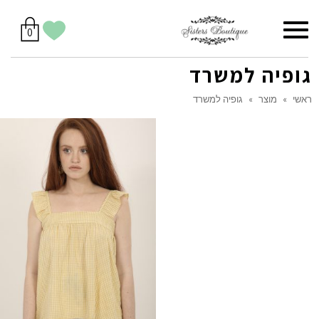
סל
תפריט
הווישליסט
יש
מוצרים
0
קניות
לך
בסל
שלי
גופיה למשרד
ראשי
»
מוצר
»
גופיה למשרד