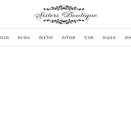
ות
טבעות
חורף
שמלות
חולצות
גופיות
מכנס