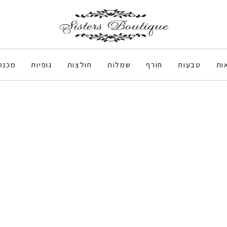
ות
טבעות
חורף
שמלות
חולצות
גופיות
מכנס