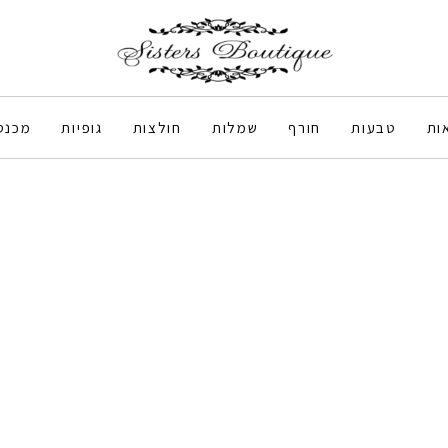
ות
טבעות
חורף
שמלות
חולצות
גופיות
מכנס