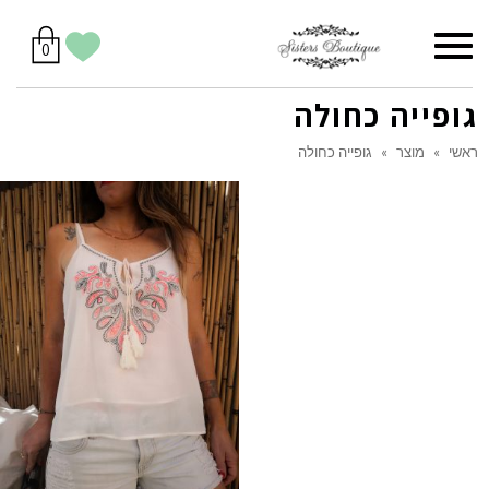
סל
תפריט
הווישליסט
יש
מוצרים
0
קניות
לך
בסל
שלי
גופייה כחולה
ראשי
»
מוצר
»
גופייה כחולה