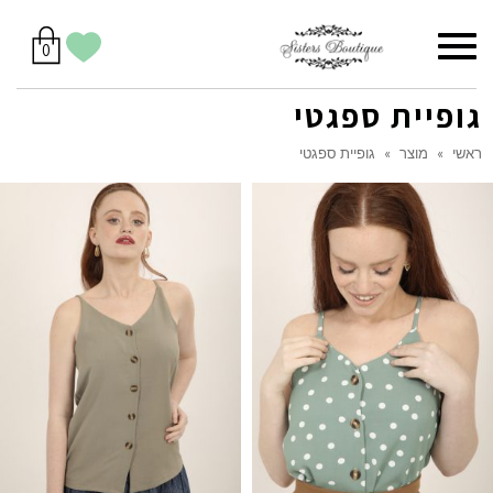
סל
תפריט
הווישליסט
יש
מוצרים
0
קניות
לך
בסל
שלי
גופיית ספגטי
ראשי
»
מוצר
»
גופיית ספגטי