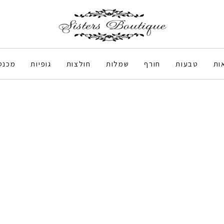
ות
טבעות
חורף
שמלות
חולצות
גופיות
מכנס