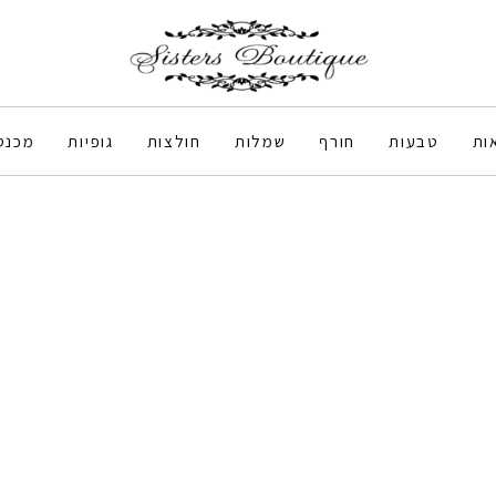
ות
טבעות
חורף
שמלות
חולצות
גופיות
מכנס