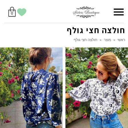
סל
תפריט
הווישליסט
יש
מוצרים
0
קניות
לך
בסל
שלי
חולצה חצי גולף
ראשי
»
מוצר
»
חולצה חצי גולף