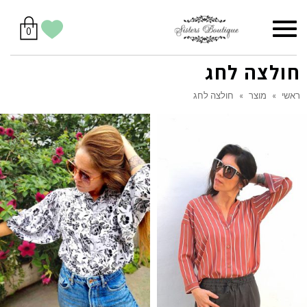
סל
תפריט
הווישליסט
יש
מוצרים
0
קניות
לך
בסל
שלי
חולצה לחג
ראשי
»
מוצר
»
חולצה לחג