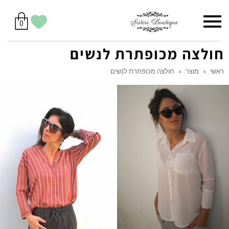
סל
תפריט
הווישליסט
יש
מוצרים
0
קניות
לך
בסל
שלי
חולצה מכופתרת לנשים
ראשי
»
מוצר
»
חולצה מכופתרת לנשים