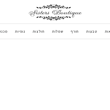
ות
טבעות
חורף
שמלות
חולצות
גופיות
מכנס