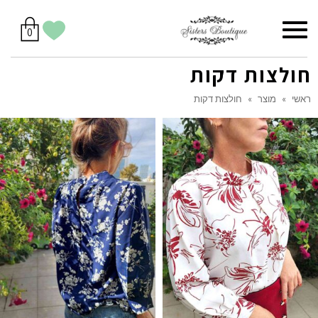
סל
תפריט
הווישליסט
יש
מוצרים
0
קניות
לך
בסל
שלי
חולצות דקות
ראשי
»
מוצר
»
חולצות דקות