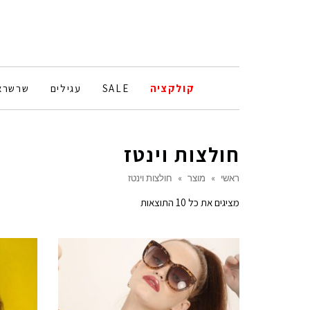
קולקציה
SALE
עגילים
שרשרא
חולצות וינטז
ראשי
»
מוצר
»
חולצות וינטז
ממוין
מציגים את כל ⁦10⁩ התוצאות
לפי
הפריט
העדכני
ביותר