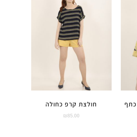
כתף
חולצת קרפ כחולה
₪
85.00