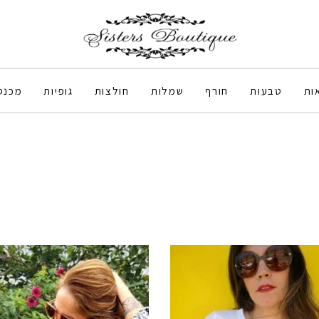
ות
טבעות
חורף
שמלות
חולצות
גופיות
מכנס