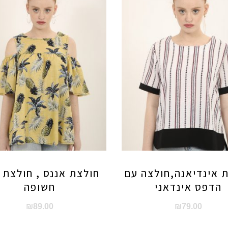
 אינדיאנה,חולצה עם
חולצת אננס , חולצת 
הדפס אינדאני
חשופה
₪
89.00
₪
79.00