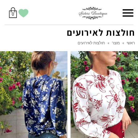
סל
תפריט
הווישליסט
יש
מוצרים
0
קניות
לך
בסל
שלי
חולצות לאירועים
ראשי
»
מוצר
»
חולצות לאירועים