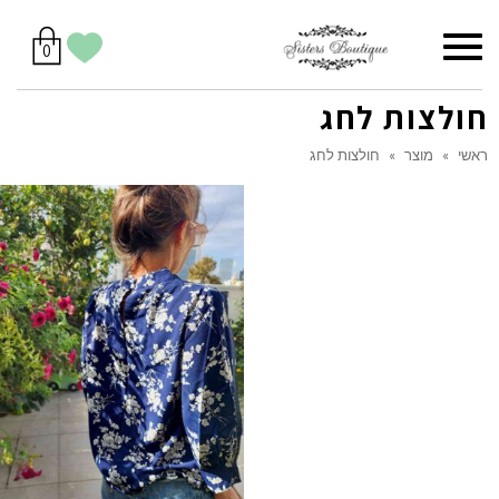
סל
תפריט
הווישליסט
יש
מוצרים
0
קניות
לך
בסל
שלי
חולצות לחג
ראשי
»
מוצר
»
חולצות לחג