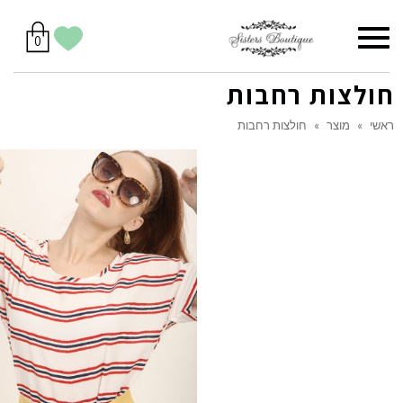
סל
תפריט
הווישליסט
יש
מוצרים
0
קניות
לך
בסל
שלי
חולצות רחבות
ראשי
»
מוצר
»
חולצות רחבות