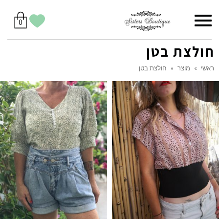
סל
תפריט
הווישליסט
יש
מוצרים
0
קניות
לך
בסל
שלי
חולצת בטן
ראשי
»
מוצר
»
חולצת בטן