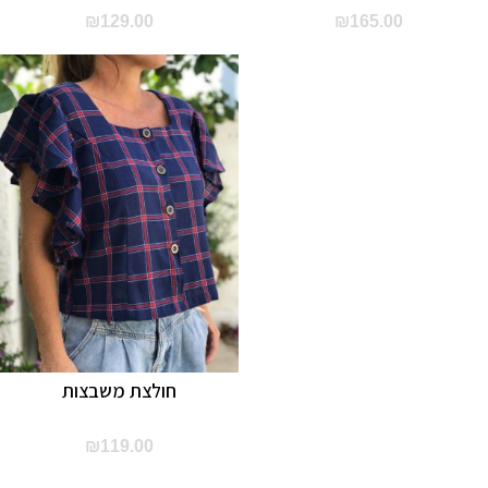
₪
129.00
₪
165.00
חולצת משבצות
₪
119.00