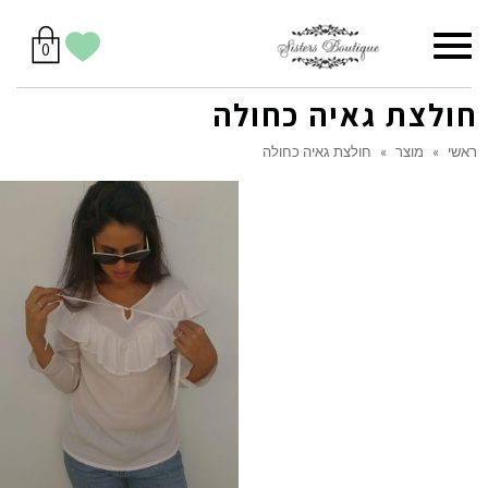
סל
תפריט
הווישליסט
יש
מוצרים
0
קניות
לך
בסל
שלי
חולצת גאיה כחולה
ראשי
»
מוצר
»
חולצת גאיה כחולה