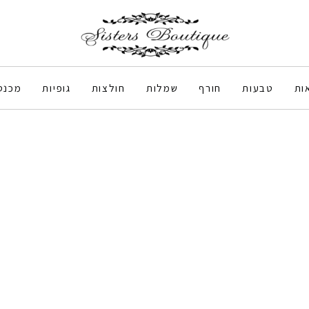
ות
טבעות
חורף
שמלות
חולצות
גופיות
מכנס