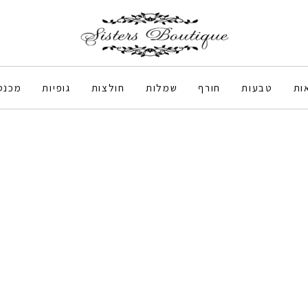
ות
טבעות
חורף
שמלות
חולצות
גופיות
מכנס