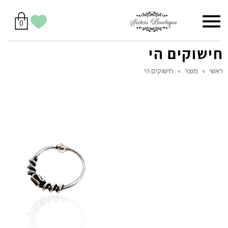
סל
תפריט
הווישליסט
יש
מוצרים
0
קניות
לך
בסל
שלי
חישוקים הי
ראשי
»
מוצר
»
חישוקים הי