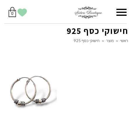
סל
תפריט
הווישליסט
יש
מוצרים
0
קניות
לך
בסל
שלי
חישוקי כסף 925
ראשי
»
מוצר
»
חישוקי כסף 925