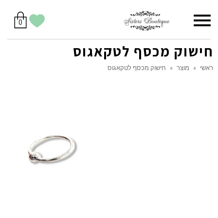
סל
תפריט
הווישליסט
יש
מוצרים
0
קניות
לך
בסל
שלי
חישוק מכסף לטקאגוס
ראשי
»
מוצר
»
חישוק מכסף לטקאגוס