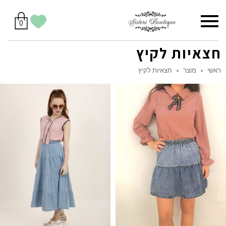
סל
תפריט
הווישליסט
יש
מוצרים
0
קניות
לך
בסל
שלי
חצאיות לקיץ
ראשי
»
מוצר
»
חצאיות לקיץ