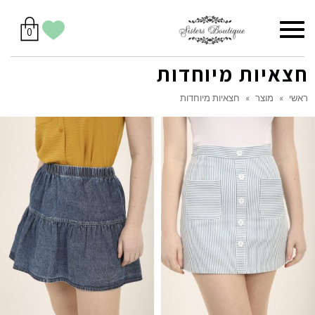
סל
תפריט
הווישליסט
יש
מוצרים
0
קניות
לך
בסל
שלי
חצאיות מיוחדות
ראשי
»
מוצר
»
חצאיות מיוחדות