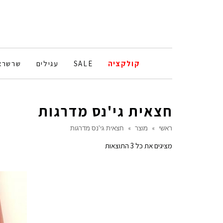
קולקציה
SALE
עגילים
שרשרא
חצאית גי'נס מדרגות
ראשי
»
מוצר
»
חצאית גי'נס מדרגות
ממוין
מציגים את כל ⁦3⁩ התוצאות
לפי
הפריט
העדכני
ביותר