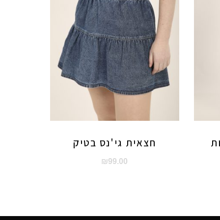
ת
חצאית גי'נס בטיק
₪
99.00