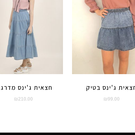
צאית ג'ינס בטיק
חצאית ג'ינס מדרגו
₪
210.00
₪
99.00