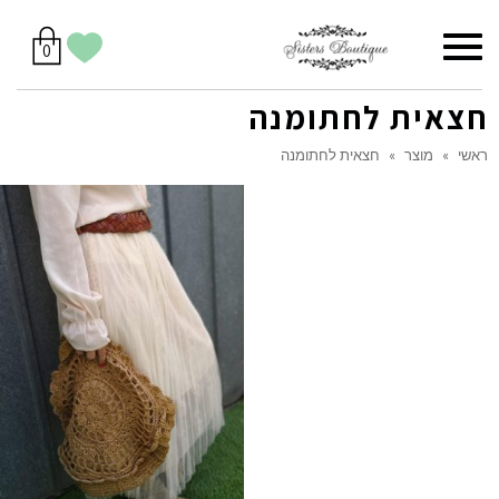
סל
תפריט
הווישליסט
יש
מוצרים
0
קניות
לך
בסל
שלי
חצאית לחתומנה
ראשי
»
מוצר
»
חצאית לחתומנה