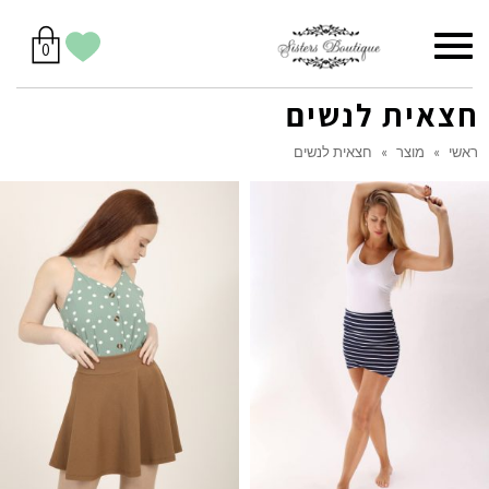
סל
תפריט
הווישליסט
יש
מוצרים
0
קניות
לך
בסל
שלי
חצאית לנשים
ראשי
»
מוצר
»
חצאית לנשים