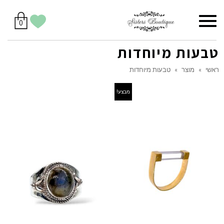
סל
תפריט
הווישליסט
יש
מוצרים
0
קניות
לך
בסל
שלי
טבעות מיוחדות
ראשי
»
מוצר
»
טבעות מיוחדות
מבצע!