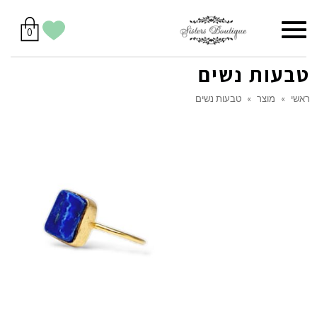
סל
תפריט
הווישליסט
יש
מוצרים
0
קניות
לך
בסל
שלי
טבעות נשים
ראשי
»
מוצר
»
טבעות נשים