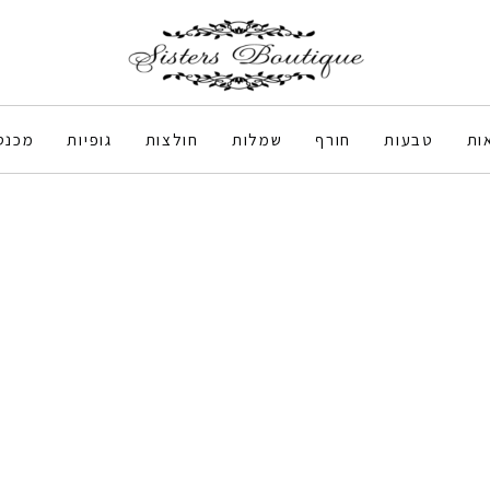
ות
טבעות
חורף
שמלות
חולצות
גופיות
מכנס