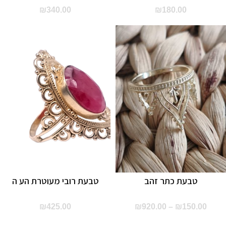
₪
340.00
₪
180.00
טבעת כתר זהב
טבעת רובי מעוטרת הע ה
₪
425.00
₪
920.00
–
₪
150.00