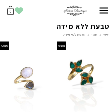
סל
תפריט
הווישליסט
יש
מוצרים
0
קניות
לך
בסל
שלי
טבעת ללא מידה
ראשי
»
מוצר
»
טבעת ללא מידה
מבצע!
מבצע!