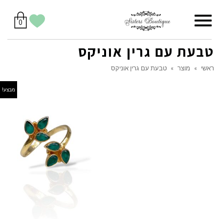
סל
תפריט
הווישליסט
יש
מוצרים
0
קניות
לך
בסל
שלי
טבעת עם גרין אוניקס
ראשי
»
מוצר
»
טבעת עם גרין אוניקס
מבצע!