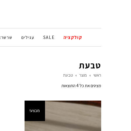
קולקציה
SALE
עגילים
שרשרא
טבעת
ראשי
»
מוצר
»
טבעת
ממוין
מציגים את כל ⁦4⁩ התוצאות
לפי
הפריט
העדכני
מבצע!
ביותר