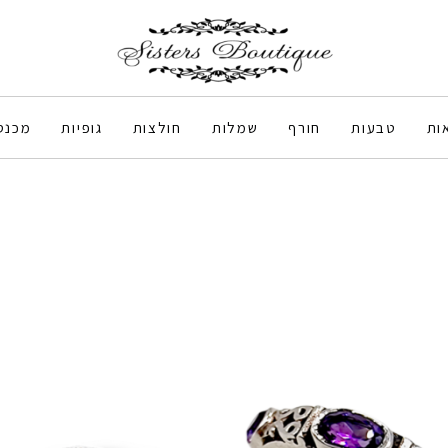
ות
טבעות
חורף
שמלות
חולצות
גופיות
מכנס