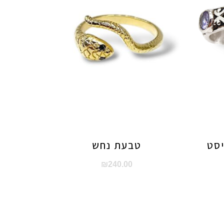
יסט
טבעת נחש
₪
240.00