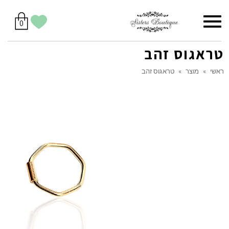
סל
תפריט
הווישליסט
יש
מוצרים
0
קניות
לך
בסל
שלי
טראגוס זהב
ראשי
»
מוצר
»
טראגוס זהב