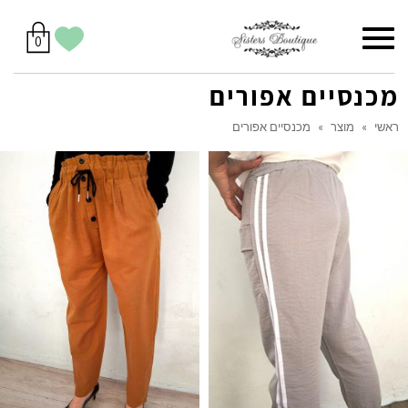
סל
תפריט
הווישליסט
יש
מוצרים
0
קניות
לך
בסל
שלי
מכנסיים אפורים
ראשי
»
מוצר
»
מכנסיים אפורים