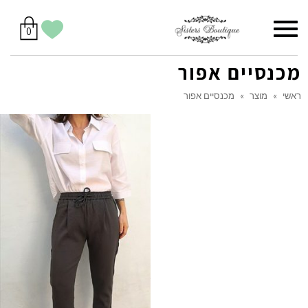
סל
תפריט
הווישליסט
יש
מוצרים
0
קניות
לך
בסל
שלי
מכנסיים אפור
ראשי
»
מוצר
»
מכנסיים אפור