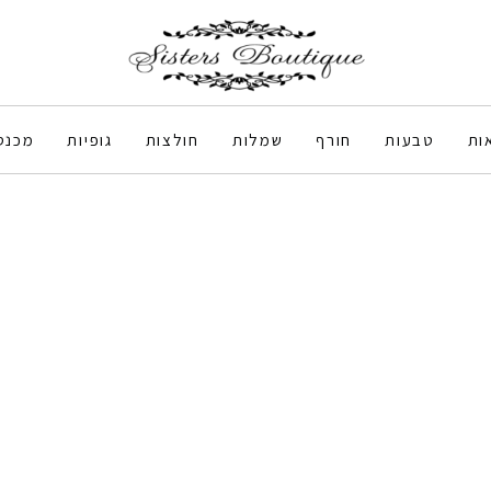
ות
טבעות
חורף
שמלות
חולצות
גופיות
מכנס