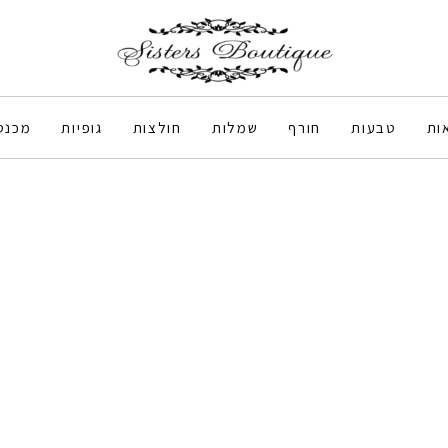
ות
טבעות
חורף
שמלות
חולצות
גופיות
מכנס