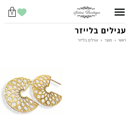
סל
תפריט
הווישליסט
יש
מוצרים
0
קניות
לך
בסל
שלי
עגילים בלייזר
ראשי
»
מוצר
»
עגילים בלייזר