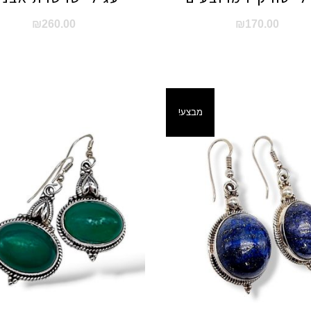
₪
260.00
₪
170.00
מבצע!