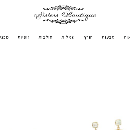
ות
טבעות
חורף
שמלות
חולצות
גופיות
מכנס