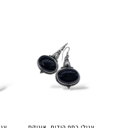
עגילי כסף הודים ,אוניקס
עגי