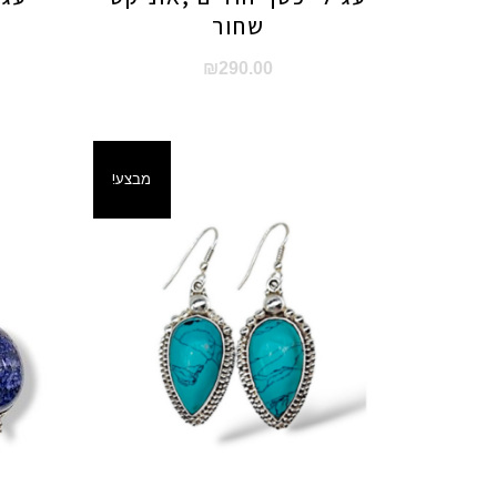
שחור
₪
290.00
מבצע!