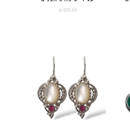
₪
320.00