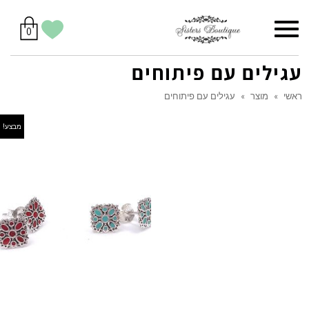
סל
תפריט
הווישליסט
יש
מוצרים
0
קניות
לך
בסל
שלי
עגילים עם פיתוחים
ראשי
»
מוצר
»
עגילים עם פיתוחים
מבצע!