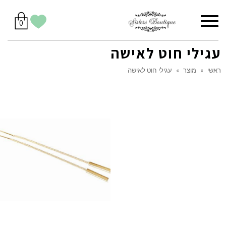
סל
תפריט
הווישליסט
יש
מוצרים
0
קניות
לך
בסל
שלי
עגילי חוט לאישה
ראשי
»
מוצר
»
עגילי חוט לאישה