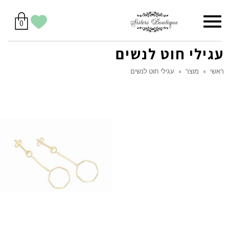
סל
תפריט
הווישליסט
יש
מוצרים
0
קניות
לך
בסל
שלי
עגילי חוט לנשים
ראשי
»
מוצר
»
עגילי חוט לנשים