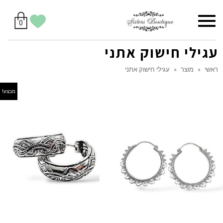
סל
תפריט
הווישליסט
יש
מוצרים
0
קניות
לך
בסל
שלי
עגילי חישוק אתני
ראשי
»
מוצר
»
עגילי חישוק אתני
מבצע!