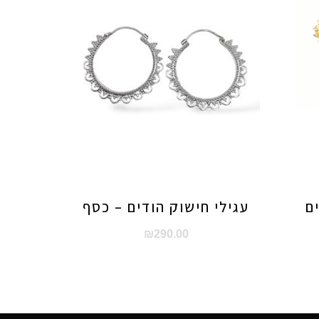
ם
עגילי חישוק הודים – כסף
₪
290.00