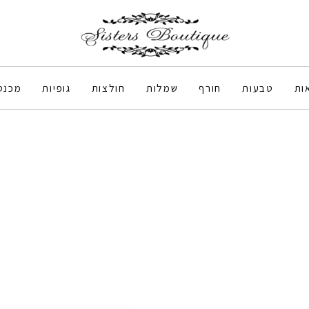
ות
טבעות
חורף
שמלות
חולצות
גופיות
מכנס