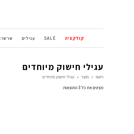
קולקציה
SALE
עגילים
שרשרא
עגילי חישוק מיוחדים
ראשי
»
מוצר
»
עגילי חישוק מיוחדים
ממוין
מציגים את כל ⁦3⁩ התוצאות
לפי
הפריט
העדכני
ביותר